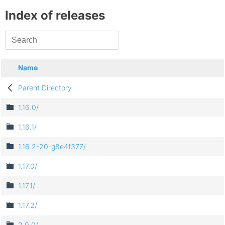
Index of releases
Name
Parent Directory
1.16.0/
1.16.1/
1.16.2-20-g8e4f377/
1.17.0/
1.17.1/
1.17.2/
2.0.0/